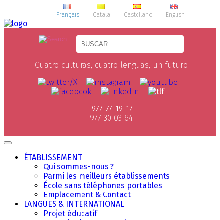
Français
Català
Castellano
English
Cuatro culturas, cuatro lenguas, un futuro
977 77 19 17
977 30 03 64
ÉTABLISSEMENT
Qui sommes-nous ?
Parmi les meilleurs établissements
École sans téléphones portables
Emplacement & Contact
LANGUES & INTERNATIONAL
Projet éducatif