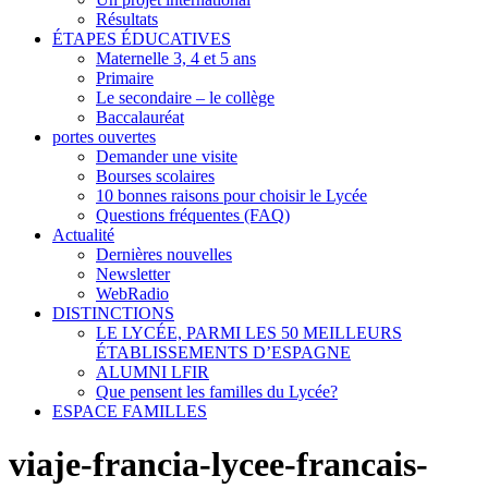
Résultats
ÉTAPES ÉDUCATIVES
Maternelle 3, 4 et 5 ans
Primaire
Le secondaire – le collège
Baccalauréat
portes ouvertes
Demander une visite
Bourses scolaires
10 bonnes raisons pour choisir le Lycée
Questions fréquentes (FAQ)
Actualité
Dernières nouvelles
Newsletter
WebRadio
DISTINCTIONS
LE LYCÉE, PARMI LES 50 MEILLEURS
ÉTABLISSEMENTS D’ESPAGNE
ALUMNI LFIR
Que pensent les familles du Lycée?
ESPACE FAMILLES
viaje-francia-lycee-francais-