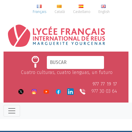
Français
Català
Castellano
English
Cuatro culturas, cuatro lenguas, un futuro
977 77 19 17
977 30 03 64