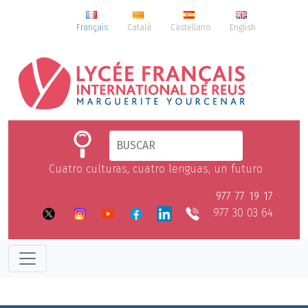
Français
Català
Castellano
English
Cuatro culturas, cuatro lenguas, un futuro
977 77 19 17
977 30 03 64