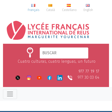
Français
Català
Castellano
English
Cuatro culturas, cuatro lenguas, un futuro
977 77 19 17
977 30 03 64