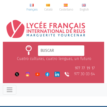
Français
Català
Castellano
English
Cuatro culturas, cuatro lenguas, un futuro
977 77 19 17
977 30 03 64