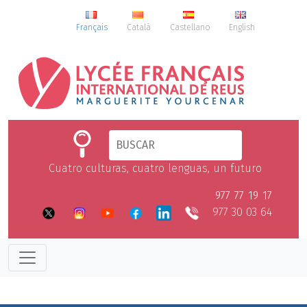
Français
Català
Castellano
English
Cuatro culturas, cuatro lenguas, un futuro
977 77 19 17
977 30 03 64