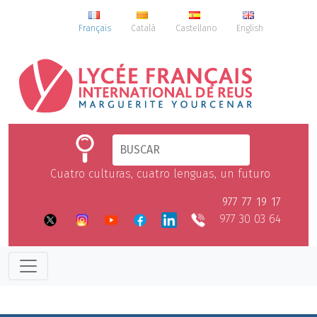
Français
Català
Castellano
English
Cuatro culturas, cuatro lenguas, un futuro
977 77 19 17
977 30 03 64