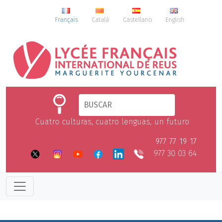
Français
Català
Castellano
English
Cuatro culturas, cuatro lenguas, un futuro
977 77 19 17
977 30 03 64