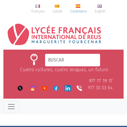
Français
Català
Castellano
English
Cuatro culturas, cuatro lenguas, un futuro
977 77 19 17
977 30 03 64