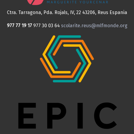
Ctra. Tarragona, Pda. Rojals, IV, 22
43206, Reus
Espania
977 77 19 17
977 30 03 64
scolarite.reus@mlfmonde.org