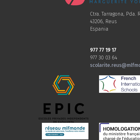
Ctra. Tarragona, Pda. R
43206, Reus
Espania
977 77 19 17
977 30 03 64
scolarite.reus@mlfm