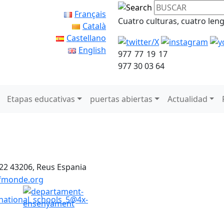
Français
Cuatro culturas, cuatro len
Català
Castellano
English
977 77 19 17
977 30 03 64
Etapas educativas
puertas abiertas
Actualidad
 22
43206, Reus
Espania
lfmonde.org