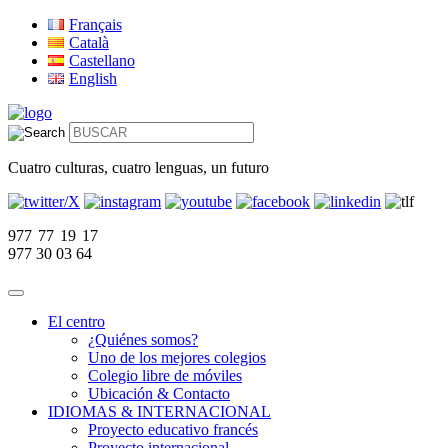
Français
Català
Castellano
English
Cuatro culturas, cuatro lenguas, un futuro
977 77 19 17
977 30 03 64
El centro
¿Quiénes somos?
Uno de los mejores colegios
Colegio libre de móviles
Ubicación & Contacto
IDIOMAS & INTERNACIONAL
Proyecto educativo francés
Proyecto internacional