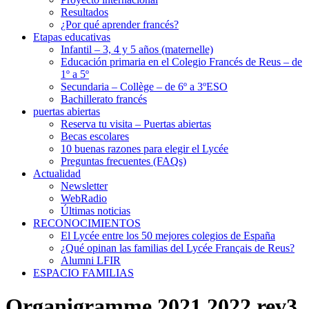
Resultados
¿Por qué aprender francés?
Etapas educativas
Infantil – 3, 4 y 5 años (maternelle)
Educación primaria en el Colegio Francés de Reus – de
1º a 5º
Secundaria – Collège – de 6º a 3ºESO
Bachillerato francés
puertas abiertas
Reserva tu visita – Puertas abiertas
Becas escolares
10 buenas razones para elegir el Lycée
Preguntas frecuentes (FAQs)
Actualidad
Newsletter
WebRadio
Últimas noticias
RECONOCIMIENTOS
El Lycée entre los 50 mejores colegios de España
¿Qué opinan las familias del Lycée Français de Reus?
Alumni LFIR
ESPACIO FAMILIAS
Organigramme 2021 2022 rev3