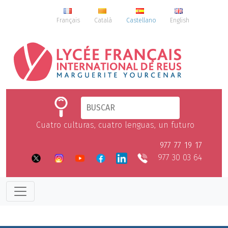
Français
Català
Castellano
English
Cuatro culturas, cuatro lenguas, un futuro
977 77 19 17
977 30 03 64