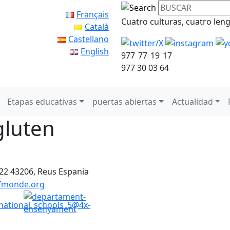
Français
Cuatro culturas, cuatro len
Català
Castellano
English
977 77 19 17
977 30 03 64
Etapas educativas
puertas abiertas
Actualidad
gluten
 22
43206, Reus
Espania
lfmonde.org