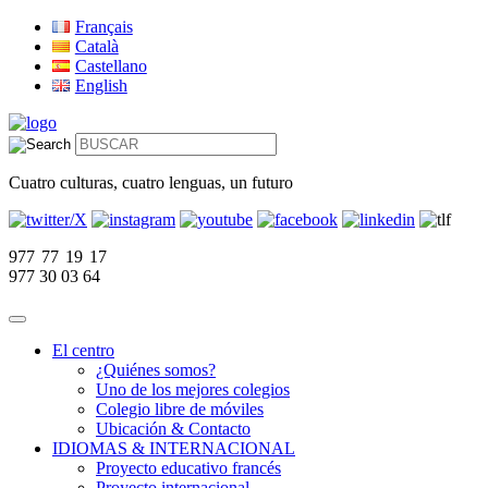
Français
Català
Castellano
English
Cuatro culturas, cuatro lenguas, un futuro
977 77 19 17
977 30 03 64
El centro
¿Quiénes somos?
Uno de los mejores colegios
Colegio libre de móviles
Ubicación & Contacto
IDIOMAS & INTERNACIONAL
Proyecto educativo francés
Proyecto internacional