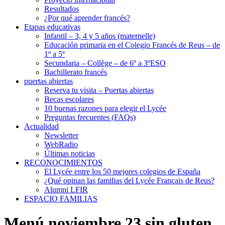
Resultados
¿Por qué aprender francés?
Etapas educativas
Infantil – 3, 4 y 5 años (maternelle)
Educación primaria en el Colegio Francés de Reus – de
1º a 5º
Secundaria – Collège – de 6º a 3ºESO
Bachillerato francés
puertas abiertas
Reserva tu visita – Puertas abiertas
Becas escolares
10 buenas razones para elegir el Lycée
Preguntas frecuentes (FAQs)
Actualidad
Newsletter
WebRadio
Últimas noticias
RECONOCIMIENTOS
El Lycée entre los 50 mejores colegios de España
¿Qué opinan las familias del Lycée Français de Reus?
Alumni LFIR
ESPACIO FAMILIAS
Menú noviembre 23 sin gluten