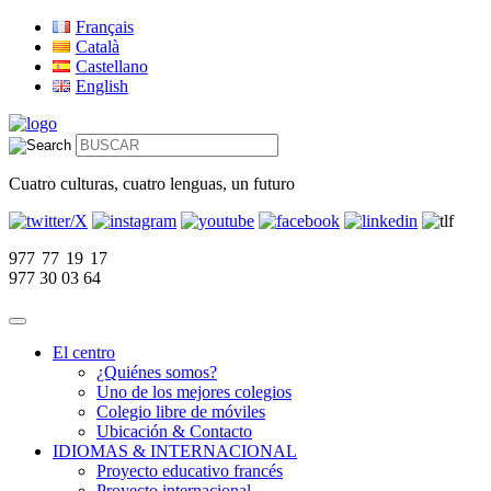
Français
Català
Castellano
English
Cuatro culturas, cuatro lenguas, un futuro
977 77 19 17
977 30 03 64
El centro
¿Quiénes somos?
Uno de los mejores colegios
Colegio libre de móviles
Ubicación & Contacto
IDIOMAS & INTERNACIONAL
Proyecto educativo francés
Proyecto internacional