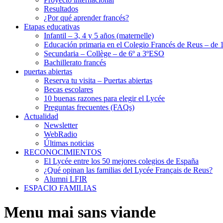
Resultados
¿Por qué aprender francés?
Etapas educativas
Infantil – 3, 4 y 5 años (maternelle)
Educación primaria en el Colegio Francés de Reus – de 1
Secundaria – Collège – de 6º a 3ºESO
Bachillerato francés
puertas abiertas
Reserva tu visita – Puertas abiertas
Becas escolares
10 buenas razones para elegir el Lycée
Preguntas frecuentes (FAQs)
Actualidad
Newsletter
WebRadio
Últimas noticias
RECONOCIMIENTOS
El Lycée entre los 50 mejores colegios de España
¿Qué opinan las familias del Lycée Français de Reus?
Alumni LFIR
ESPACIO FAMILIAS
Menu mai sans viande