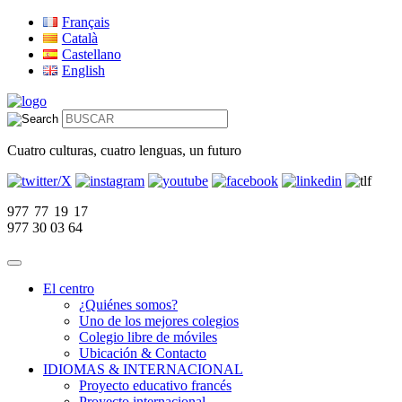
Français
Català
Castellano
English
Cuatro culturas, cuatro lenguas, un futuro
977 77 19 17
977 30 03 64
El centro
¿Quiénes somos?
Uno de los mejores colegios
Colegio libre de móviles
Ubicación & Contacto
IDIOMAS & INTERNACIONAL
Proyecto educativo francés
Proyecto internacional