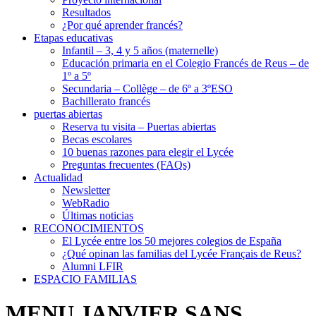
Resultados
¿Por qué aprender francés?
Etapas educativas
Infantil – 3, 4 y 5 años (maternelle)
Educación primaria en el Colegio Francés de Reus – de
1º a 5º
Secundaria – Collège – de 6º a 3ºESO
Bachillerato francés
puertas abiertas
Reserva tu visita – Puertas abiertas
Becas escolares
10 buenas razones para elegir el Lycée
Preguntas frecuentes (FAQs)
Actualidad
Newsletter
WebRadio
Últimas noticias
RECONOCIMIENTOS
El Lycée entre los 50 mejores colegios de España
¿Qué opinan las familias del Lycée Français de Reus?
Alumni LFIR
ESPACIO FAMILIAS
MENU JANVIER SANS