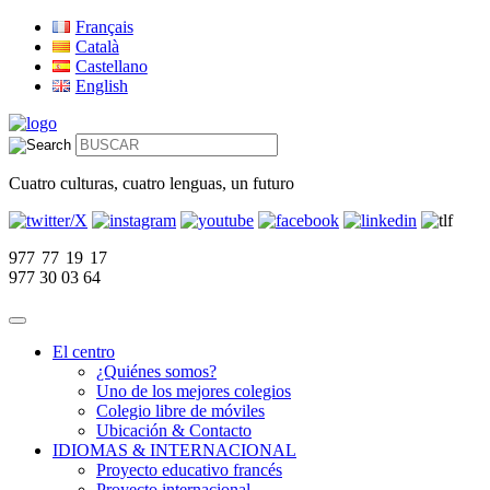
Français
Català
Castellano
English
Cuatro culturas, cuatro lenguas, un futuro
977 77 19 17
977 30 03 64
El centro
¿Quiénes somos?
Uno de los mejores colegios
Colegio libre de móviles
Ubicación & Contacto
IDIOMAS & INTERNACIONAL
Proyecto educativo francés
Proyecto internacional