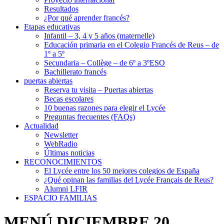
Resultados
¿Por qué aprender francés?
Etapas educativas
Infantil – 3, 4 y 5 años (maternelle)
Educación primaria en el Colegio Francés de Reus – de
1º a 5º
Secundaria – Collège – de 6º a 3ºESO
Bachillerato francés
puertas abiertas
Reserva tu visita – Puertas abiertas
Becas escolares
10 buenas razones para elegir el Lycée
Preguntas frecuentes (FAQs)
Actualidad
Newsletter
WebRadio
Últimas noticias
RECONOCIMIENTOS
El Lycée entre los 50 mejores colegios de España
¿Qué opinan las familias del Lycée Français de Reus?
Alumni LFIR
ESPACIO FAMILIAS
MENÚ DICIEMBRE 20