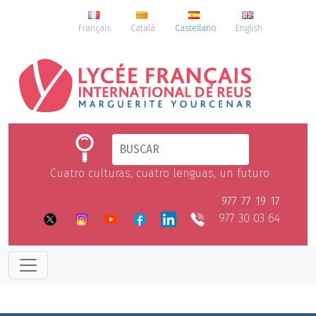
Français
Català
Castellano
English
Cuatro culturas, cuatro lenguas, un futuro
977 77 19 17
977 30 03 64