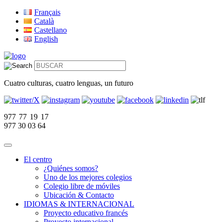
Français
Català
Castellano
English
Cuatro culturas, cuatro lenguas, un futuro
977 77 19 17
977 30 03 64
El centro
¿Quiénes somos?
Uno de los mejores colegios
Colegio libre de móviles
Ubicación & Contacto
IDIOMAS & INTERNACIONAL
Proyecto educativo francés
Proyecto internacional