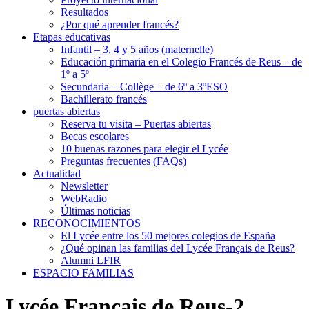
Resultados
¿Por qué aprender francés?
Etapas educativas
Infantil – 3, 4 y 5 años (maternelle)
Educación primaria en el Colegio Francés de Reus – de
1º a 5º
Secundaria – Collège – de 6º a 3ºESO
Bachillerato francés
puertas abiertas
Reserva tu visita – Puertas abiertas
Becas escolares
10 buenas razones para elegir el Lycée
Preguntas frecuentes (FAQs)
Actualidad
Newsletter
WebRadio
Últimas noticias
RECONOCIMIENTOS
El Lycée entre los 50 mejores colegios de España
¿Qué opinan las familias del Lycée Français de Reus?
Alumni LFIR
ESPACIO FAMILIAS
Lycée Français de Reus-2