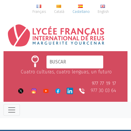
Français
Català
Castellano
English
Cuatro culturas, cuatro lenguas, un futuro
977 77 19 17
977 30 03 64