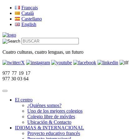
Français
Català
Castellano
English
Cuatro culturas, cuatro lenguas, un futuro
977 77 19 17
977 30 03 64
El centro
¿Quiénes somos?
Uno de los mejores colegios
Colegio libre de móviles
Ubicación & Contacto
IDIOMAS & INTERNACIONAL
Proyecto educativo francés
Proyecto internacional