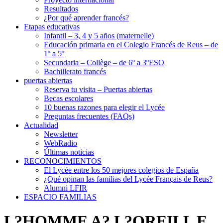
Resultados
¿Por qué aprender francés?
Etapas educativas
Infantil – 3, 4 y 5 años (maternelle)
Educación primaria en el Colegio Francés de Reus – de
1º a 5º
Secundaria – Collège – de 6º a 3ºESO
Bachillerato francés
puertas abiertas
Reserva tu visita – Puertas abiertas
Becas escolares
10 buenas razones para elegir el Lycée
Preguntas frecuentes (FAQs)
Actualidad
Newsletter
WebRadio
Últimas noticias
RECONOCIMIENTOS
El Lycée entre los 50 mejores colegios de España
¿Qué opinan las familias del Lycée Français de Reus?
Alumni LFIR
ESPACIO FAMILIAS
L?HOMME A? L?OREILL E