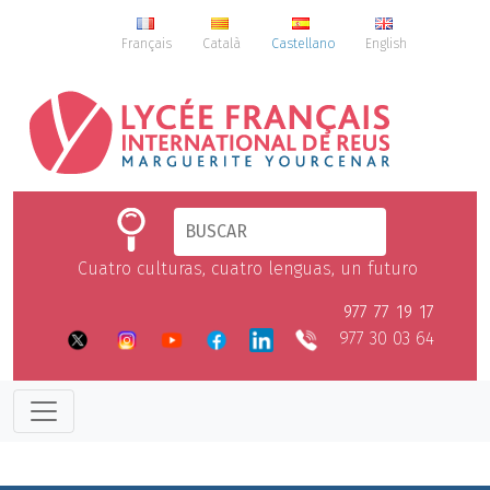
Français
Català
Castellano
English
Cuatro culturas, cuatro lenguas, un futuro
977 77 19 17
977 30 03 64