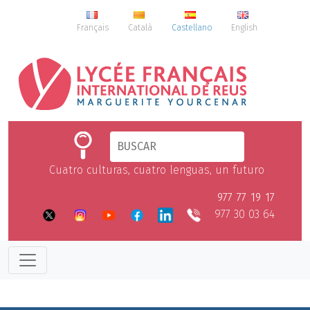
Français
Català
Castellano
English
Cuatro culturas, cuatro lenguas, un futuro
977 77 19 17
977 30 03 64