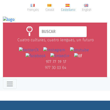
Français
Català
Castellano
English
Cuatro culturas, cuatro lenguas, un futuro
977 77 19 17
977 30 03 64