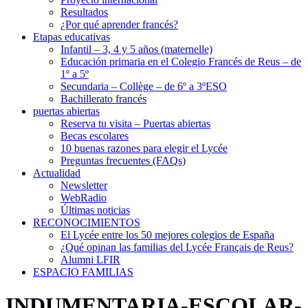
Resultados
¿Por qué aprender francés?
Etapas educativas
Infantil – 3, 4 y 5 años (maternelle)
Educación primaria en el Colegio Francés de Reus – de
1º a 5º
Secundaria – Collège – de 6º a 3ºESO
Bachillerato francés
puertas abiertas
Reserva tu visita – Puertas abiertas
Becas escolares
10 buenas razones para elegir el Lycée
Preguntas frecuentes (FAQs)
Actualidad
Newsletter
WebRadio
Últimas noticias
RECONOCIMIENTOS
El Lycée entre los 50 mejores colegios de España
¿Qué opinan las familias del Lycée Français de Reus?
Alumni LFIR
ESPACIO FAMILIAS
INDUMENTARIA-ESCOLAR-