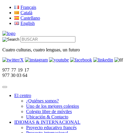
Français
Català
Castellano
English
Cuatro culturas, cuatro lenguas, un futuro
977 77 19 17
977 30 03 64
El centro
¿Quiénes somos?
Uno de los mejores colegios
Colegio libre de móviles
Ubicación & Contacto
IDIOMAS & INTERNACIONAL
Proyecto educativo francés
Proyecto internacional