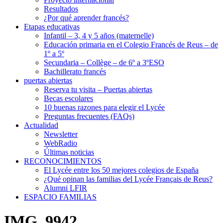
Resultados
¿Por qué aprender francés?
Etapas educativas
Infantil – 3, 4 y 5 años (maternelle)
Educación primaria en el Colegio Francés de Reus – de
1º a 5º
Secundaria – Collège – de 6º a 3ºESO
Bachillerato francés
puertas abiertas
Reserva tu visita – Puertas abiertas
Becas escolares
10 buenas razones para elegir el Lycée
Preguntas frecuentes (FAQs)
Actualidad
Newsletter
WebRadio
Últimas noticias
RECONOCIMIENTOS
El Lycée entre los 50 mejores colegios de España
¿Qué opinan las familias del Lycée Français de Reus?
Alumni LFIR
ESPACIO FAMILIAS
IMG_9942