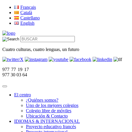
Français
Català
Castellano
English
Cuatro culturas, cuatro lenguas, un futuro
977 77 19 17
977 30 03 64
El centro
¿Quiénes somos?
Uno de los mejores colegios
Colegio libre de móviles
Ubicación & Contacto
IDIOMAS & INTERNACIONAL
Proyecto educativo francés
Proyecto internacional