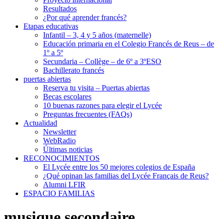
Resultados
¿Por qué aprender francés?
Etapas educativas
Infantil – 3, 4 y 5 años (maternelle)
Educación primaria en el Colegio Francés de Reus – de
1º a 5º
Secundaria – Collège – de 6º a 3ºESO
Bachillerato francés
puertas abiertas
Reserva tu visita – Puertas abiertas
Becas escolares
10 buenas razones para elegir el Lycée
Preguntas frecuentes (FAQs)
Actualidad
Newsletter
WebRadio
Últimas noticias
RECONOCIMIENTOS
El Lycée entre los 50 mejores colegios de España
¿Qué opinan las familias del Lycée Français de Reus?
Alumni LFIR
ESPACIO FAMILIAS
musique secondaire