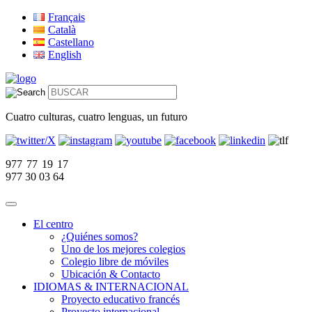
Français
Català
Castellano
English
Cuatro culturas, cuatro lenguas, un futuro
977 77 19 17
977 30 03 64
El centro
¿Quiénes somos?
Uno de los mejores colegios
Colegio libre de móviles
Ubicación & Contacto
IDIOMAS & INTERNACIONAL
Proyecto educativo francés
Proyecto internacional