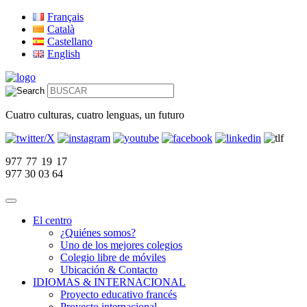
Français
Català
Castellano
English
Cuatro culturas, cuatro lenguas, un futuro
977 77 19 17
977 30 03 64
El centro
¿Quiénes somos?
Uno de los mejores colegios
Colegio libre de móviles
Ubicación & Contacto
IDIOMAS & INTERNACIONAL
Proyecto educativo francés
Proyecto internacional