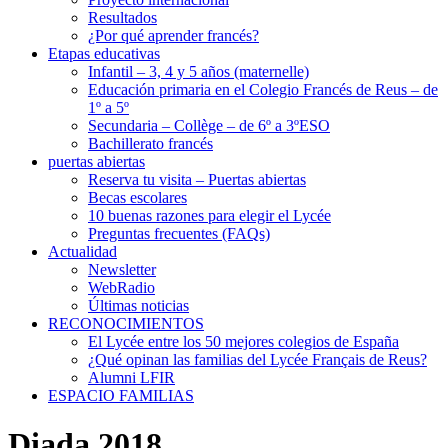
Resultados
¿Por qué aprender francés?
Etapas educativas
Infantil – 3, 4 y 5 años (maternelle)
Educación primaria en el Colegio Francés de Reus – de
1º a 5º
Secundaria – Collège – de 6º a 3ºESO
Bachillerato francés
puertas abiertas
Reserva tu visita – Puertas abiertas
Becas escolares
10 buenas razones para elegir el Lycée
Preguntas frecuentes (FAQs)
Actualidad
Newsletter
WebRadio
Últimas noticias
RECONOCIMIENTOS
El Lycée entre los 50 mejores colegios de España
¿Qué opinan las familias del Lycée Français de Reus?
Alumni LFIR
ESPACIO FAMILIAS
Diada 2018