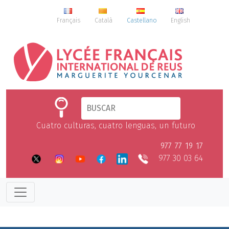
Français
Català
Castellano
English
Cuatro culturas, cuatro lenguas, un futuro
977 77 19 17
977 30 03 64