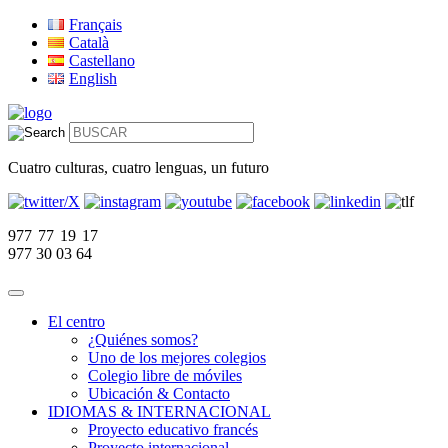
Français
Català
Castellano
English
Cuatro culturas, cuatro lenguas, un futuro
977 77 19 17
977 30 03 64
El centro
¿Quiénes somos?
Uno de los mejores colegios
Colegio libre de móviles
Ubicación & Contacto
IDIOMAS & INTERNACIONAL
Proyecto educativo francés
Proyecto internacional