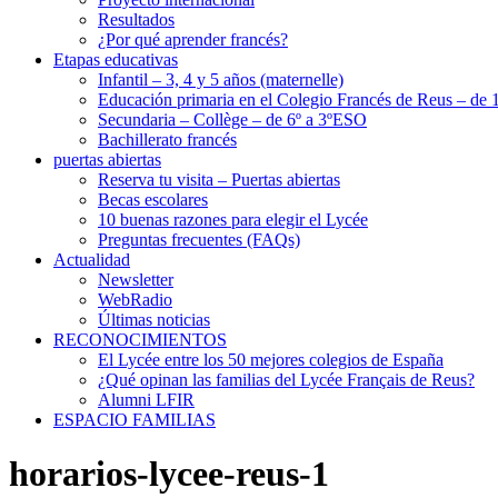
Resultados
¿Por qué aprender francés?
Etapas educativas
Infantil – 3, 4 y 5 años (maternelle)
Educación primaria en el Colegio Francés de Reus – de 1
Secundaria – Collège – de 6º a 3ºESO
Bachillerato francés
puertas abiertas
Reserva tu visita – Puertas abiertas
Becas escolares
10 buenas razones para elegir el Lycée
Preguntas frecuentes (FAQs)
Actualidad
Newsletter
WebRadio
Últimas noticias
RECONOCIMIENTOS
El Lycée entre los 50 mejores colegios de España
¿Qué opinan las familias del Lycée Français de Reus?
Alumni LFIR
ESPACIO FAMILIAS
horarios-lycee-reus-1