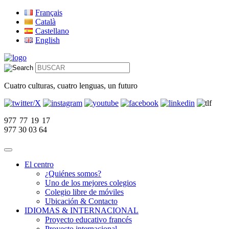
Français
Català
Castellano
English
Cuatro culturas, cuatro lenguas, un futuro
977 77 19 17
977 30 03 64
El centro
¿Quiénes somos?
Uno de los mejores colegios
Colegio libre de móviles
Ubicación & Contacto
IDIOMAS & INTERNACIONAL
Proyecto educativo francés
Proyecto internacional