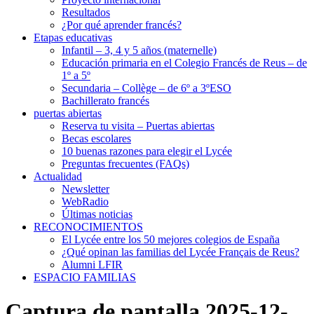
Resultados
¿Por qué aprender francés?
Etapas educativas
Infantil – 3, 4 y 5 años (maternelle)
Educación primaria en el Colegio Francés de Reus – de
1º a 5º
Secundaria – Collège – de 6º a 3ºESO
Bachillerato francés
puertas abiertas
Reserva tu visita – Puertas abiertas
Becas escolares
10 buenas razones para elegir el Lycée
Preguntas frecuentes (FAQs)
Actualidad
Newsletter
WebRadio
Últimas noticias
RECONOCIMIENTOS
El Lycée entre los 50 mejores colegios de España
¿Qué opinan las familias del Lycée Français de Reus?
Alumni LFIR
ESPACIO FAMILIAS
Captura de pantalla 2025-12-