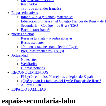
Resultados
¿Por qué aprender francés?
Etapas educativas
Infantil – 3, 4 y 5 años (maternelle)
Educación primaria en el Colegio Francés de Reus – de 1
Secundaria – Collège – de 6º a 3ºESO
Bachillerato francés
puertas abiertas
Reserva tu visita – Puertas abiertas
Becas escolares
10 buenas razones para elegir el Lycée
Preguntas frecuentes (FAQs)
Actualidad
Newsletter
WebRadio
Últimas noticias
RECONOCIMIENTOS
El Lycée entre los 50 mejores colegios de España
¿Qué opinan las familias del Lycée Français de Reus?
Alumni LFIR
ESPACIO FAMILIAS
espais-secundaria-labo