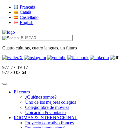
Français
Català
Castellano
English
Cuatro culturas, cuatro lenguas, un futuro
977 77 19 17
977 30 03 64
El centro
¿Quiénes somos?
Uno de los mejores colegios
Colegio libre de móviles
Ubicación & Contacto
IDIOMAS & INTERNACIONAL
Proyecto educativo francés
Proyecto internacional