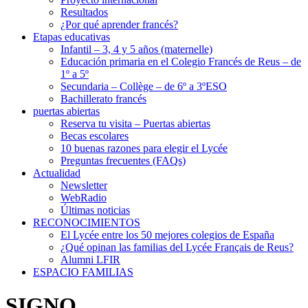
Resultados
¿Por qué aprender francés?
Etapas educativas
Infantil – 3, 4 y 5 años (maternelle)
Educación primaria en el Colegio Francés de Reus – de
1º a 5º
Secundaria – Collège – de 6º a 3ºESO
Bachillerato francés
puertas abiertas
Reserva tu visita – Puertas abiertas
Becas escolares
10 buenas razones para elegir el Lycée
Preguntas frecuentes (FAQs)
Actualidad
Newsletter
WebRadio
Últimas noticias
RECONOCIMIENTOS
El Lycée entre los 50 mejores colegios de España
¿Qué opinan las familias del Lycée Français de Reus?
Alumni LFIR
ESPACIO FAMILIAS
SIGNO