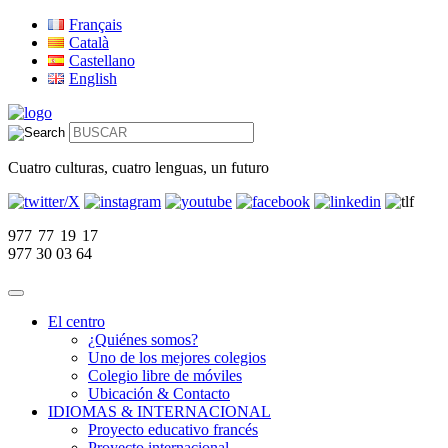
Français
Català
Castellano
English
Cuatro culturas, cuatro lenguas, un futuro
977 77 19 17
977 30 03 64
El centro
¿Quiénes somos?
Uno de los mejores colegios
Colegio libre de móviles
Ubicación & Contacto
IDIOMAS & INTERNACIONAL
Proyecto educativo francés
Proyecto internacional