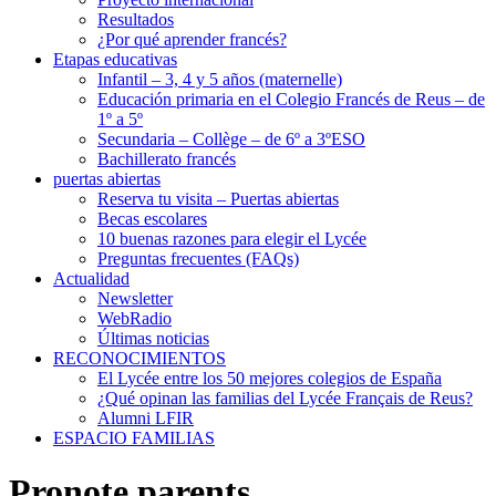
Resultados
¿Por qué aprender francés?
Etapas educativas
Infantil – 3, 4 y 5 años (maternelle)
Educación primaria en el Colegio Francés de Reus – de
1º a 5º
Secundaria – Collège – de 6º a 3ºESO
Bachillerato francés
puertas abiertas
Reserva tu visita – Puertas abiertas
Becas escolares
10 buenas razones para elegir el Lycée
Preguntas frecuentes (FAQs)
Actualidad
Newsletter
WebRadio
Últimas noticias
RECONOCIMIENTOS
El Lycée entre los 50 mejores colegios de España
¿Qué opinan las familias del Lycée Français de Reus?
Alumni LFIR
ESPACIO FAMILIAS
Pronote parents