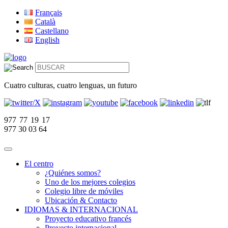
Français
Català
Castellano
English
Cuatro culturas, cuatro lenguas, un futuro
977 77 19 17
977 30 03 64
El centro
¿Quiénes somos?
Uno de los mejores colegios
Colegio libre de móviles
Ubicación & Contacto
IDIOMAS & INTERNACIONAL
Proyecto educativo francés
Proyecto internacional