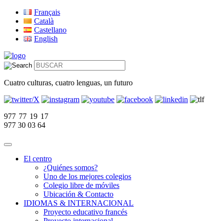
Français
Català
Castellano
English
Cuatro culturas, cuatro lenguas, un futuro
977 77 19 17
977 30 03 64
El centro
¿Quiénes somos?
Uno de los mejores colegios
Colegio libre de móviles
Ubicación & Contacto
IDIOMAS & INTERNACIONAL
Proyecto educativo francés
Proyecto internacional