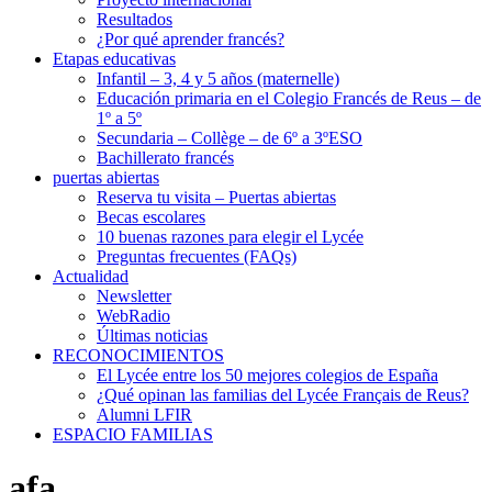
Resultados
¿Por qué aprender francés?
Etapas educativas
Infantil – 3, 4 y 5 años (maternelle)
Educación primaria en el Colegio Francés de Reus – de
1º a 5º
Secundaria – Collège – de 6º a 3ºESO
Bachillerato francés
puertas abiertas
Reserva tu visita – Puertas abiertas
Becas escolares
10 buenas razones para elegir el Lycée
Preguntas frecuentes (FAQs)
Actualidad
Newsletter
WebRadio
Últimas noticias
RECONOCIMIENTOS
El Lycée entre los 50 mejores colegios de España
¿Qué opinan las familias del Lycée Français de Reus?
Alumni LFIR
ESPACIO FAMILIAS
afa