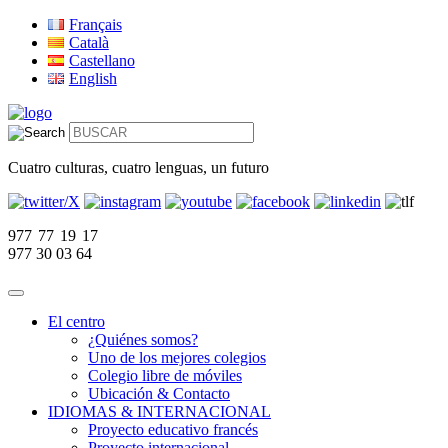
Français
Català
Castellano
English
Cuatro culturas, cuatro lenguas, un futuro
977 77 19 17
977 30 03 64
El centro
¿Quiénes somos?
Uno de los mejores colegios
Colegio libre de móviles
Ubicación & Contacto
IDIOMAS & INTERNACIONAL
Proyecto educativo francés
Proyecto internacional