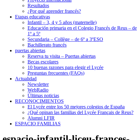
Resultados
¿Por qué aprender francés?
Etapas educativas
Infantil – 3, 4 y 5 años (maternelle)
Educación primaria en el Colegio Francés de Reus – de
1º a 5º
Secundaria – Collège – de 6º a 3ºESO
Bachillerato francés
puertas abiertas
Reserva tu visita – Puertas abiertas
Becas escolares
10 buenas razones para elegir el Lycée
Preguntas frecuentes (FAQs)
Actualidad
Newsletter
WebRadio
Últimas noticias
RECONOCIMIENTOS
El Lycée entre los 50 mejores colegios de España
¿Qué opinan las familias del Lycée Français de Reus?
Alumni LFIR
ESPACIO FAMILIAS
espacio-infantil-liceu-frances-