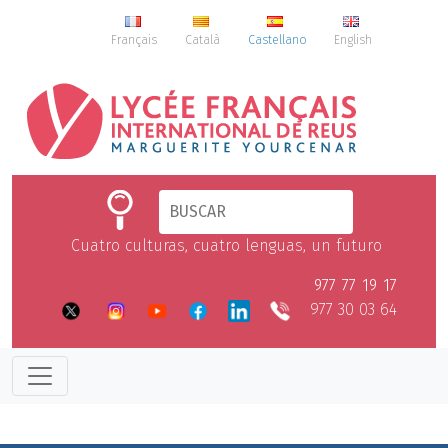
Français
Català
Castellano
English
Cuatro culturas, cuatro lenguas, un futuro
977 77 19 17
977 30 03 64