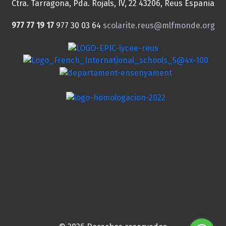
Ctra. Tarragona, Pda. Rojals, IV, 22
43206, Reus
Espania
977 77 19 17
977 30 03 64
scolarite.reus@mlfmonde.org