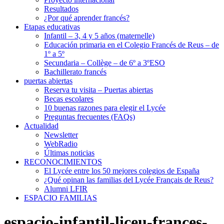
Resultados
¿Por qué aprender francés?
Etapas educativas
Infantil – 3, 4 y 5 años (maternelle)
Educación primaria en el Colegio Francés de Reus – de
1º a 5º
Secundaria – Collège – de 6º a 3ºESO
Bachillerato francés
puertas abiertas
Reserva tu visita – Puertas abiertas
Becas escolares
10 buenas razones para elegir el Lycée
Preguntas frecuentes (FAQs)
Actualidad
Newsletter
WebRadio
Últimas noticias
RECONOCIMIENTOS
El Lycée entre los 50 mejores colegios de España
¿Qué opinan las familias del Lycée Français de Reus?
Alumni LFIR
ESPACIO FAMILIAS
espacio-infantil-liceu-frances-