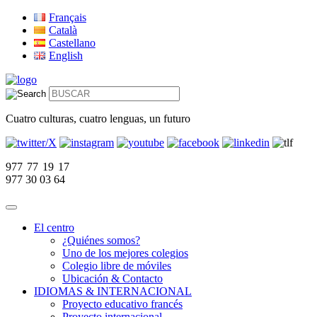
Français
Català
Castellano
English
Cuatro culturas, cuatro lenguas, un futuro
977 77 19 17
977 30 03 64
El centro
¿Quiénes somos?
Uno de los mejores colegios
Colegio libre de móviles
Ubicación & Contacto
IDIOMAS & INTERNACIONAL
Proyecto educativo francés
Proyecto internacional