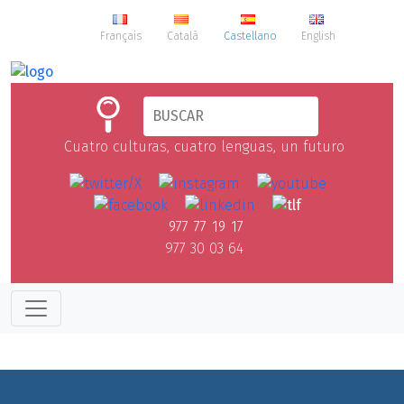
Français
Català
Castellano
English
Cuatro culturas, cuatro lenguas, un futuro
977 77 19 17
977 30 03 64