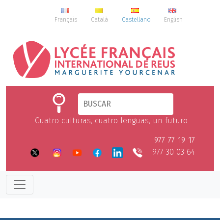
Français
Català
Castellano
English
Cuatro culturas, cuatro lenguas, un futuro
977 77 19 17
977 30 03 64