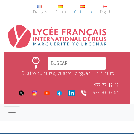
Français
Català
Castellano
English
Cuatro culturas, cuatro lenguas, un futuro
977 77 19 17
977 30 03 64