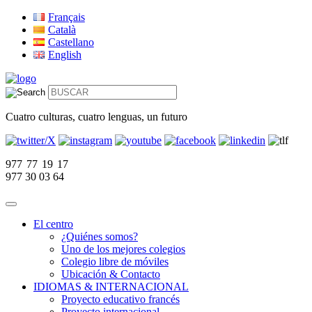
Français
Català
Castellano
English
Cuatro culturas, cuatro lenguas, un futuro
977 77 19 17
977 30 03 64
El centro
¿Quiénes somos?
Uno de los mejores colegios
Colegio libre de móviles
Ubicación & Contacto
IDIOMAS & INTERNACIONAL
Proyecto educativo francés
Proyecto internacional