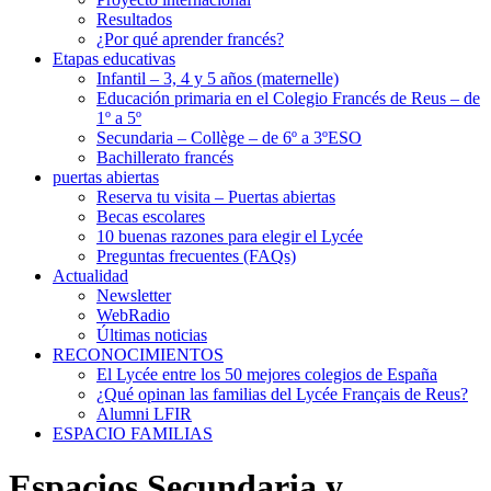
Resultados
¿Por qué aprender francés?
Etapas educativas
Infantil – 3, 4 y 5 años (maternelle)
Educación primaria en el Colegio Francés de Reus – de
1º a 5º
Secundaria – Collège – de 6º a 3ºESO
Bachillerato francés
puertas abiertas
Reserva tu visita – Puertas abiertas
Becas escolares
10 buenas razones para elegir el Lycée
Preguntas frecuentes (FAQs)
Actualidad
Newsletter
WebRadio
Últimas noticias
RECONOCIMIENTOS
El Lycée entre los 50 mejores colegios de España
¿Qué opinan las familias del Lycée Français de Reus?
Alumni LFIR
ESPACIO FAMILIAS
Espacios Secundaria y