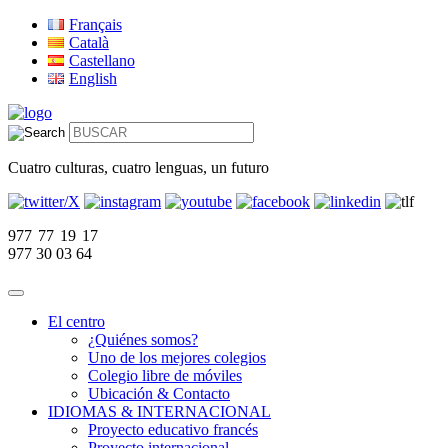
Français
Català
Castellano
English
Cuatro culturas, cuatro lenguas, un futuro
977 77 19 17
977 30 03 64
El centro
¿Quiénes somos?
Uno de los mejores colegios
Colegio libre de móviles
Ubicación & Contacto
IDIOMAS & INTERNACIONAL
Proyecto educativo francés
Proyecto internacional