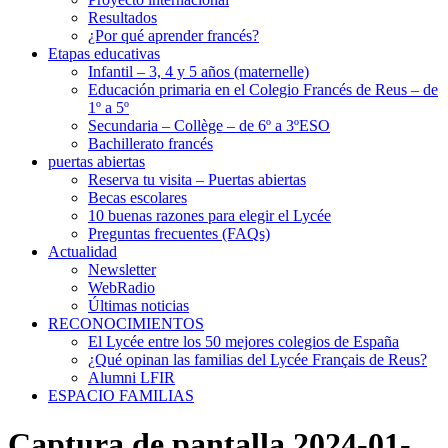
Resultados
¿Por qué aprender francés?
Etapas educativas
Infantil – 3, 4 y 5 años (maternelle)
Educación primaria en el Colegio Francés de Reus – de
1º a 5º
Secundaria – Collège – de 6º a 3ºESO
Bachillerato francés
puertas abiertas
Reserva tu visita – Puertas abiertas
Becas escolares
10 buenas razones para elegir el Lycée
Preguntas frecuentes (FAQs)
Actualidad
Newsletter
WebRadio
Últimas noticias
RECONOCIMIENTOS
El Lycée entre los 50 mejores colegios de España
¿Qué opinan las familias del Lycée Français de Reus?
Alumni LFIR
ESPACIO FAMILIAS
Captura de pantalla 2024-01-