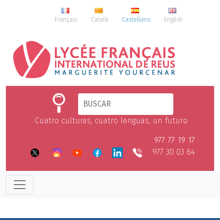
Français
Català
Castellano
English
Cuatro culturas, cuatro lenguas, un futuro
977 77 19 17
977 30 03 64