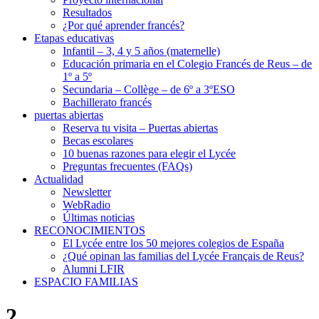
Resultados
¿Por qué aprender francés?
Etapas educativas
Infantil – 3, 4 y 5 años (maternelle)
Educación primaria en el Colegio Francés de Reus – de
1º a 5º
Secundaria – Collège – de 6º a 3ºESO
Bachillerato francés
puertas abiertas
Reserva tu visita – Puertas abiertas
Becas escolares
10 buenas razones para elegir el Lycée
Preguntas frecuentes (FAQs)
Actualidad
Newsletter
WebRadio
Últimas noticias
RECONOCIMIENTOS
El Lycée entre los 50 mejores colegios de España
¿Qué opinan las familias del Lycée Français de Reus?
Alumni LFIR
ESPACIO FAMILIAS
2