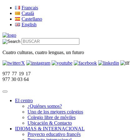
Français
Català
Castellano
English
Cuatro culturas, cuatro lenguas, un futuro
977 77 19 17
977 30 03 64
El centro
¿Quiénes somos?
Uno de los mejores colegios
Colegio libre de móviles
Ubicación & Contacto
IDIOMAS & INTERNACIONAL
Proyecto educativo francés
Proyecto internacional