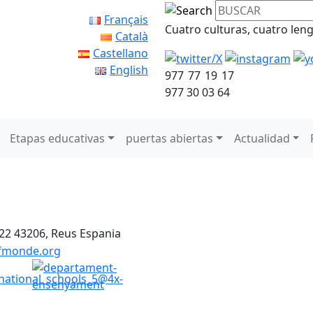
Français
Cuatro culturas, cuatro len
Català
Castellano
English
977 77 19 17
977 30 03 64
Etapas educativas
puertas abiertas
Actualidad
 22
43206, Reus
Espania
lfmonde.org