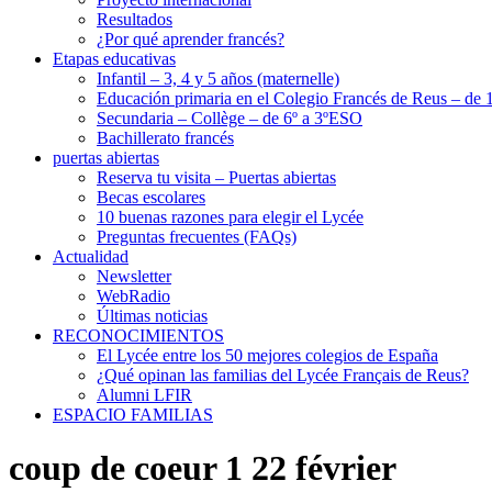
Resultados
¿Por qué aprender francés?
Etapas educativas
Infantil – 3, 4 y 5 años (maternelle)
Educación primaria en el Colegio Francés de Reus – de 1
Secundaria – Collège – de 6º a 3ºESO
Bachillerato francés
puertas abiertas
Reserva tu visita – Puertas abiertas
Becas escolares
10 buenas razones para elegir el Lycée
Preguntas frecuentes (FAQs)
Actualidad
Newsletter
WebRadio
Últimas noticias
RECONOCIMIENTOS
El Lycée entre los 50 mejores colegios de España
¿Qué opinan las familias del Lycée Français de Reus?
Alumni LFIR
ESPACIO FAMILIAS
coup de coeur 1 22 février