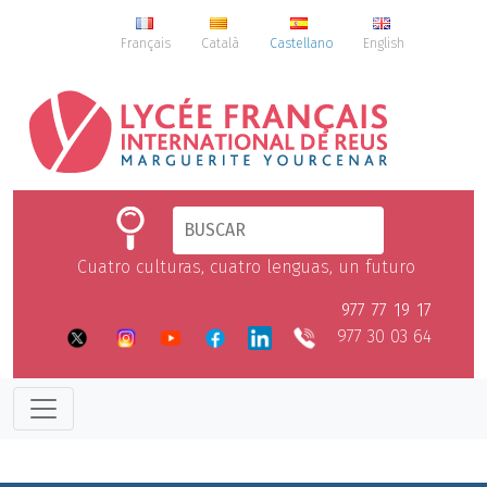
Français
Català
Castellano
English
Cuatro culturas, cuatro lenguas, un futuro
977 77 19 17
977 30 03 64